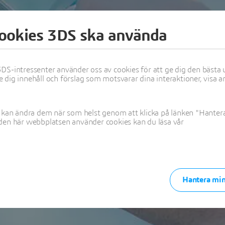
ookies 3DS ska använda
raktisk informati
DS-intressenter använder oss av cookies för att ge dig den bästa
dig innehåll och förslag som motsvarar dina interaktioner, visa a
April 27th, 2022 | Göteborg | Sweden
 kan ändra dem när som helst genom att klicka på länken "Hantera 
den här webbplatsen använder cookies kan du läsa vår
Hantera min