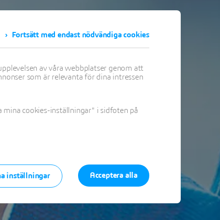
Fortsätt med endast nödvändiga cookies
on
 upplevelsen av våra webbplatser genom att
nnonser som är relevanta för dina intressen
mina cookies-inställningar" i sidfoten på
Acceptera alla
a inställningar