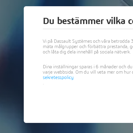
Du bestämmer vilka c
P
Vi på Dassault Systèmes och våra betrodda 3
mäta målgrupper och förbättra prestanda, ge 
och låta dig dela innehåll på sociala nätverk.
Dina inställningar sparas i 6 månader och du
varje webbsida. Om du vill veta mer om hur 
sekretesspolicy
.