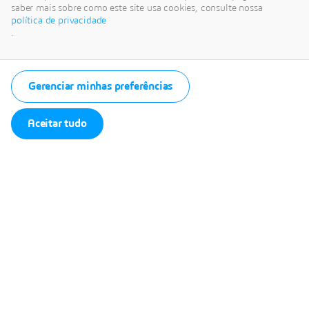
Rodrigues, 835
saber mais sobre como este site usa cookies, consulte nossa
política de privacidade
- Alto de
.
Pinheiros
São Paulo, SP | Brasil
Gerenciar minhas preferências
View Map
Aceitar tudo