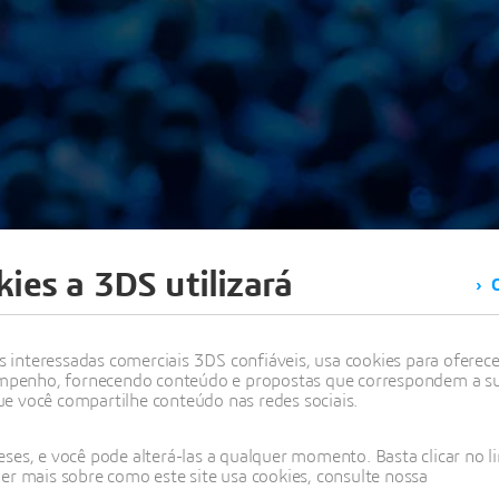
ies a 3DS utilizará
C
interessadas comerciais 3DS confiáveis, usa cookies para oferecer
M SIMULIA BRA
penho, fornecendo conteúdo e propostas que correspondem a suas
e você compartilhe conteúdo nas redes sociais.
Encontro de usuários SIMULIA
ses, e você pode alterá-las a qualquer momento. Basta clicar no l
er mais sobre como este site usa cookies, consulte nossa