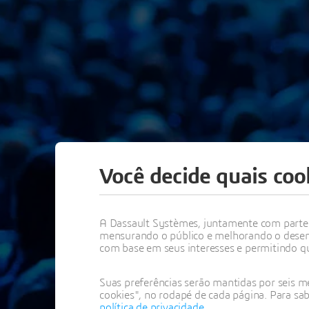
Você decide quais cook
A Dassault Systèmes, juntamente com partes 
RU
mensurando o público e melhorando o desem
com base em seus interesses e permitindo qu
Suas preferências serão mantidas por seis me
cookies", no rodapé de cada página. Para sab
política de privacidade