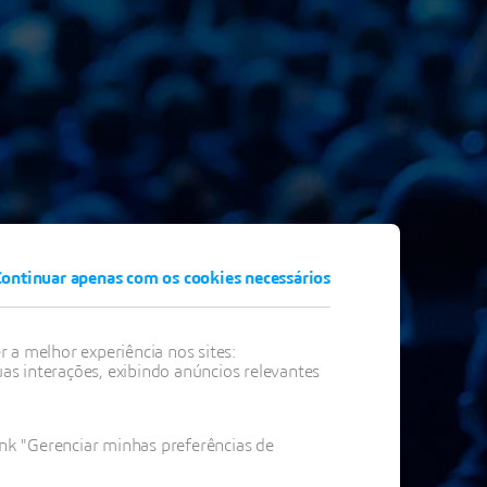
ontinuar apenas com os cookies necessários
 a melhor experiência nos sites:
ZIL
 interações, exibindo anúncios relevantes
ink "Gerenciar minhas preferências de