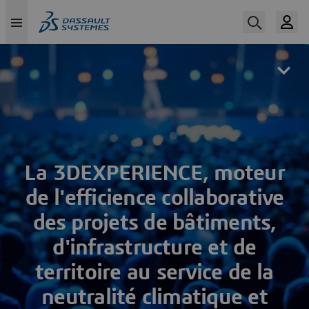
Skip
to
main
content
La 3DEXPERIENCE, moteur
de l'efficience collaborative
des projets de bâtiments,
d'infrastructure et de
territoire au service de la
neutralité climatique et