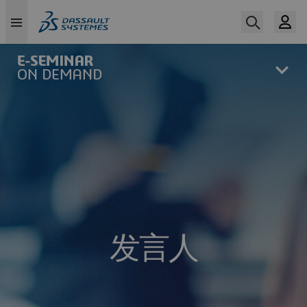
Skip
to
main
content
发言人