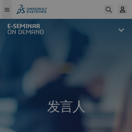
Skip
to
main
content
发言人