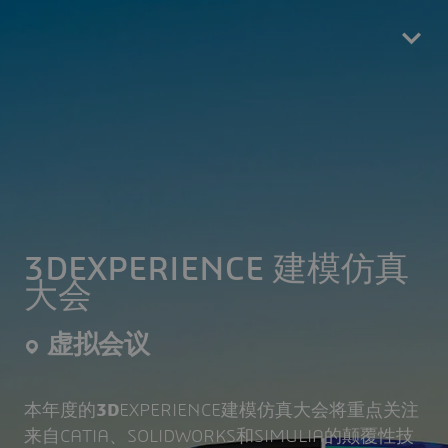
Skip
to
main
content
3DEXPERIENCE 建模仿真
大会
虚拟会议
本年度的
3D
EXPERIENCE建模仿真大会将重点关注
来自CATIA、SOLIDWORKS和SIMULIA的颠覆性技