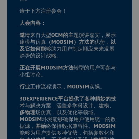
请于下方注册参会！
大会内容：
邀
请来自大型
OEM的主
题演讲嘉宾，展示
建模与仿真
（MODSIM）方法的
优势，
以
及它如何能
够助力用户制定顺应未来发展
趋势的设计战略。
正在开展MODSIM方法
转型的用户可参与
小组讨论。
行
业工作流程演示，
MODSIM
实操。
3DEXPERIENCE平台提供了各种精妙的技
术与解决方案，涵盖多学科设计、建模、
多物理
场仿真，以及优化等领域。
MODSIM
环境能够确保用户使用统一的数
据源，
并始
终保持数据兼容性。
MODSIM
能够为用户提供多种优势，包括参数化和