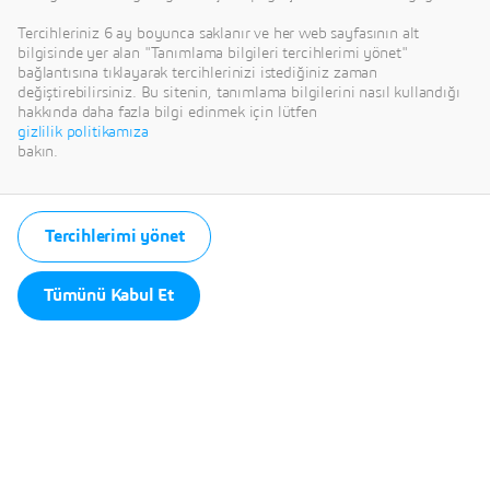
Tercihleriniz 6 ay boyunca saklanır ve her web sayfasının alt
bilgisinde yer alan "Tanımlama bilgileri tercihlerimi yönet"
bağlantısına tıklayarak tercihlerinizi istediğiniz zaman
This content is hosted by a third party. By showing the external
değiştirebilirsiniz. Bu sitenin, tanımlama bilgilerini nasıl kullandığı
content you accept the terms and conditions of www.youtube.com.
hakkında daha fazla bilgi edinmek için lütfen
gizlilik politikamıza
Remember my choice.
bakın.
Your choice will be saved in a cookie managed by Dassault
Systèmes.
Tercihlerimi yönet
Tümünü Kabul Et