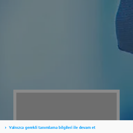
Yalnızca gerekli tanımlama bilgileri ile devam et