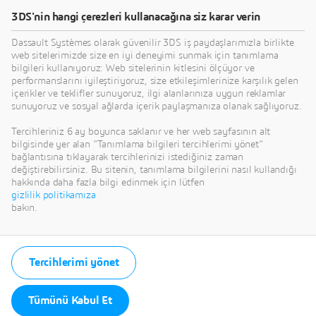
3DS'nin hangi çerezleri kullanacağına siz karar verin
Dassault Systèmes olarak güvenilir 3DS iş paydaşlarımızla birlikte
Renaissance Istanbul
web sitelerimizde size en iyi deneyimi sunmak için tanımlama
bilgileri kullanıyoruz: Web sitelerinin kitlesini ölçüyor ve
Polat Bosphorus Hotel
performanslarını iyileştiriyoruz, size etkileşimlerinize karşılık gelen
içerikler ve teklifler sunuyoruz, ilgi alanlarınıza uygun reklamlar
sunuyoruz ve sosyal ağlarda içerik paylaşmanıza olanak sağlıyoruz.
How to get here:
Tercihleriniz 6 ay boyunca saklanır ve her web sayfasının alt
Sabiha Gokcen International Airport - Distance from
bilgisinde yer alan "Tanımlama bilgileri tercihlerimi yönet"
Property: 31.0 KM
bağlantısına tıklayarak tercihlerinizi istediğiniz zaman
Istanbul International Airport - Distance from
değiştirebilirsiniz. Bu sitenin, tanımlama bilgilerini nasıl kullandığı
Property: 40.0 KM
hakkında daha fazla bilgi edinmek için lütfen
Other Transportation - Nearby Bus
gizlilik politikamıza
Station: Balmumcu
bakın.
Subway Station: Gayrettepe Metro, Zincirlikuyu
Metrobus
Tercihlerimi yönet
Tümünü Kabul Et
Barbaros Bulvari