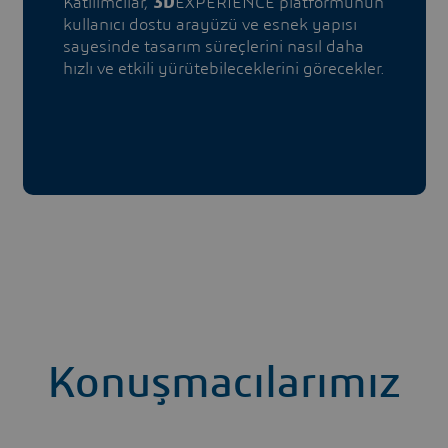
Katılımcılar,
3D
EXPERIENCE platformunun
kullanıcı dostu arayüzü ve esnek yapısı
sayesinde tasarım süreçlerini nasıl daha
hızlı ve etkili yürütebileceklerini görecekler.
Konuşmacılarımız