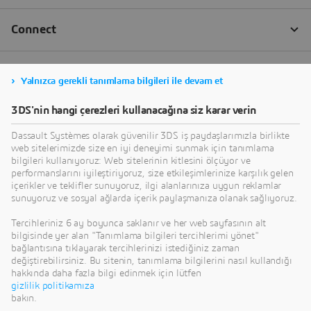
Yalnızca gerekli tanımlama bilgileri ile devam et
3DS'nin hangi çerezleri kullanacağına siz karar verin
Dassault Systèmes olarak güvenilir 3DS iş paydaşlarımızla birlikte
web sitelerimizde size en iyi deneyimi sunmak için tanımlama
bilgileri kullanıyoruz: Web sitelerinin kitlesini ölçüyor ve
performanslarını iyileştiriyoruz, size etkileşimlerinize karşılık gelen
içerikler ve teklifler sunuyoruz, ilgi alanlarınıza uygun reklamlar
sunuyoruz ve sosyal ağlarda içerik paylaşmanıza olanak sağlıyoruz.
Tercihleriniz 6 ay boyunca saklanır ve her web sayfasının alt
bilgisinde yer alan "Tanımlama bilgileri tercihlerimi yönet"
bağlantısına tıklayarak tercihlerinizi istediğiniz zaman
değiştirebilirsiniz. Bu sitenin, tanımlama bilgilerini nasıl kullandığı
hakkında daha fazla bilgi edinmek için lütfen
gizlilik politikamıza
bakın.