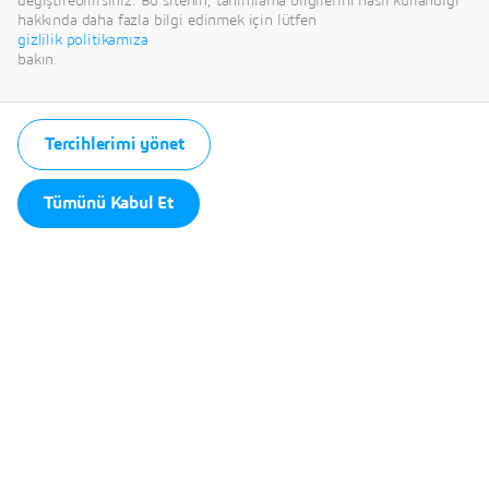
değiştirebilirsiniz. Bu sitenin, tanımlama bilgilerini nasıl kullandığı
hakkında daha fazla bilgi edinmek için lütfen
Remember my choice.
gizlilik politikamıza
Your choice will be saved in a cookie managed by Dassault
Systèmes.
bakın.
Tercihlerimi yönet
Tümünü Kabul Et