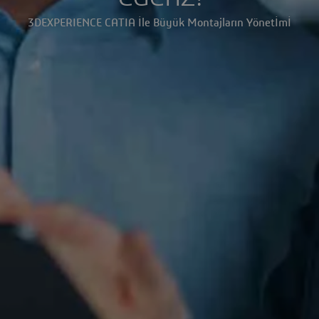
3DEXPERIENCE CATIA İle Büyük Montajların Yönetİmİ