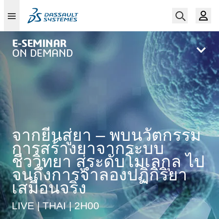
Skip
to
main
content
จากยีนสู่ยา – พบนวัตกรรม
การสร้างยาจากระบบ
ชีววิทยา สู่ระดับโมเลกุล ไป
จนถึงการจำลองปฏิกิริยา
เสมือนจริง
LIVE | THAI | 2H00