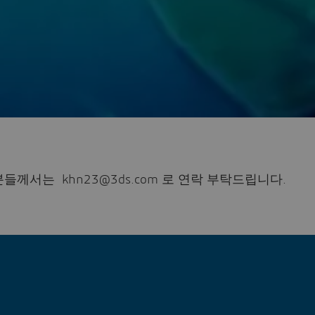
께서는 khn23@3ds.com 로 연락 부탁드립니다.