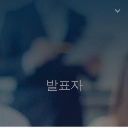
Skip
to
main
content
발표자