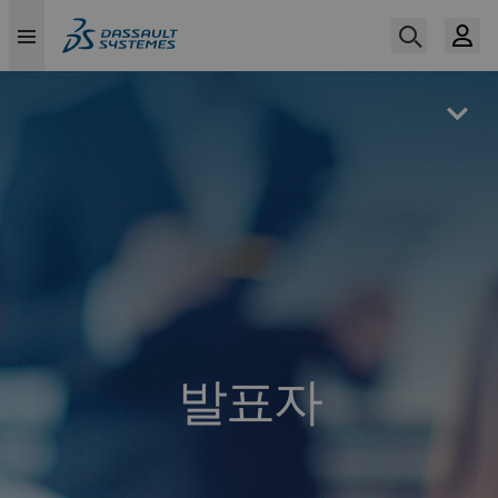
Skip
to
main
content
발표자