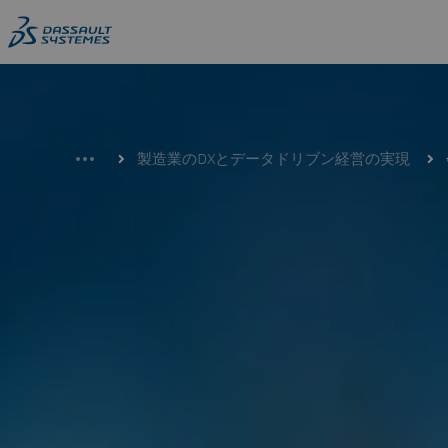
Skip
to
main
content
製造業のDXとデータドリブン経営の実現