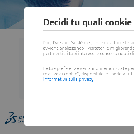
Decidi tu quali cookie
Noi, Dassault Systèmes, insieme a tutte le soc
avviene analizzando i visitatori e migliorando
Francesca ANZE
pertinenti ai tuoi interessi e consentendoti d
T&M Solution Architect - Da
Le tue preferenze verranno memorizzate per 
relative ai cookie", disponibile in fondo a tut
Informativa sulla privacy
View Profile
.