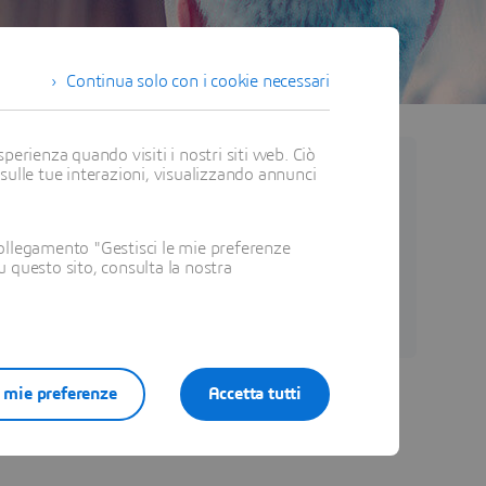
Continua solo con i cookie necessari
perienza quando visiti i nostri siti web. Ciò
 sulle tue interazioni, visualizzando annunci
Roberto SICIGLIANO
T&M Partner Sales Expert - Dassault Systèmes
ollegamento "Gestisci le mie preferenze
su questo sito, consulta la nostra
View Profile
e mie preferenze
Accetta tutti