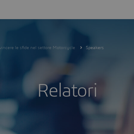
vincere le sfide nel settore Motorcycle
Speakers
Relatori