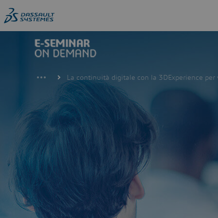
Skip
to
main
content
La continuità digitale con la 3DExperience per 