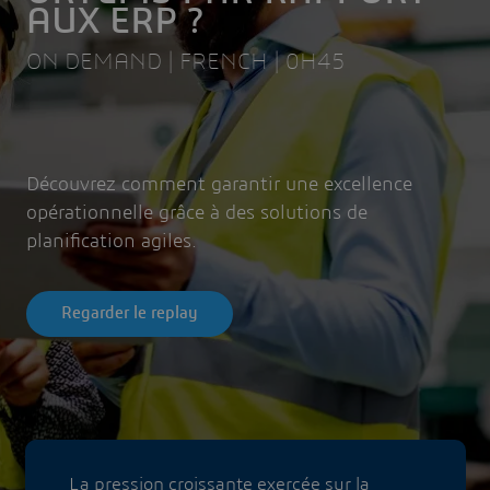
AUX ERP ?
ON DEMAND | FRENCH | 0H45
Découvrez comment garantir une excellence
opérationnelle grâce à des solutions de
planification agiles.
Regarder le replay
La pression croissante exercée sur la