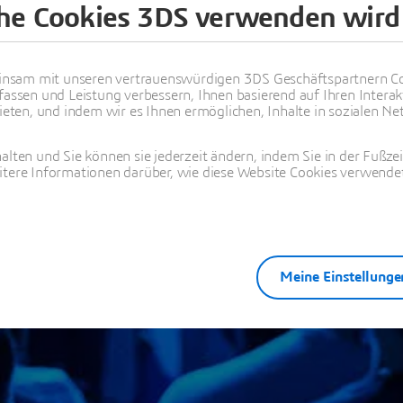
che Cookies 3DS verwenden wird
 Dank für Ihr Int
nsam mit unseren vertrauenswürdigen 3DS Geschäftspartnern Co
fassen und Leistung verbessern, Ihnen basierend auf Ihren Interak
Umsetzung und Vorteile einer virtuellen Inbetriebnahme
ten, und indem wir es Ihnen ermöglichen, Inhalte in sozialen Net
alten und Sie können sie jederzeit ändern, indem Sie in der Fußze
itere Informationen darüber, wie diese Website Cookies verwendet
Meine Einstellunge