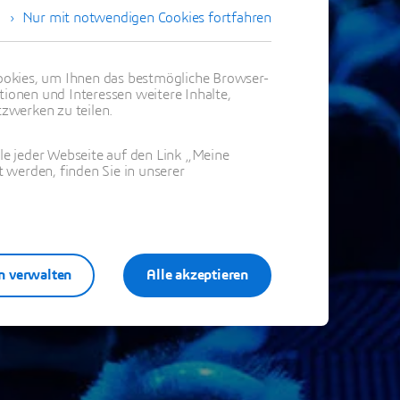
Nur mit notwendigen Cookies fortfahren
eresse!
okies, um Ihnen das bestmögliche Browser-
tionen und Interessen weitere Inhalte,
zwerken zu teilen.
ile jeder Webseite auf den Link „Meine
 werden, finden Sie in unserer
n verwalten
Alle akzeptieren