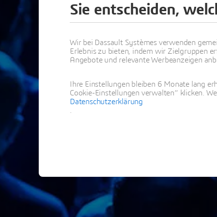
Sie entscheiden, wel
Vielen
Wir bei Dassault Systèmes verwenden gemei
Erlebnis zu bieten, indem wir Zielgruppen er
Angebote und relevante Werbeanzeigen anbie
Ihre Einstellungen bleiben 6 Monate lang erh
Cookie-Einstellungen verwalten“ klicken. We
Datenschutzerklärung
.