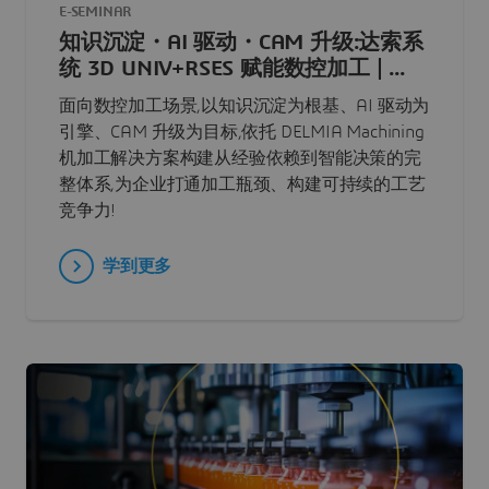
E-SEMINAR
知识沉淀・AI 驱动・CAM 升级:达索系
统 3D UNIV+RSES 赋能数控加工 | ...
面向数控加工场景,以知识沉淀为根基、AI 驱动为
引擎、CAM 升级为目标,依托 DELMIA Machining
机加工解决方案构建从经验依赖到智能决策的完
整体系,为企业打通加工瓶颈、构建可持续的工艺
竞争力!
学到更多