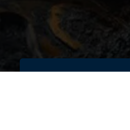
Решения GEOVIA помогают страт
существующие рудники еще до в
принимаемых решениях и макси
GEOVIA Surface Mine Design и G
GEOVIA, созданные специально 
Они предлагают множество пре
разработанных на базе платфо