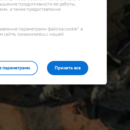
ышение продуктивности ее работы,
ами, а также предоставление
равление параметрами файлов cookie" в
м сайте, ознакомьтесь с нашей
е параметрами
Принять все
,