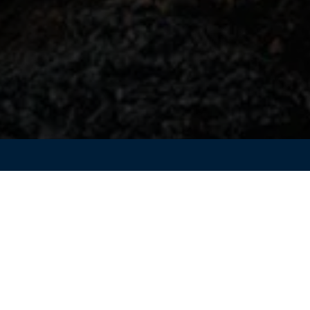
егически оценивать и проектировать новые или
ложения инвестиций, позволяя повысить уверенность в
мизировать прибыль.
EOVIA Underground Mine Design - это новые инструменты
для помощи инженерам в проектировании горных работ.
имуществ современных инженерных технологий,
рмы
3D
EXPERIENCE.