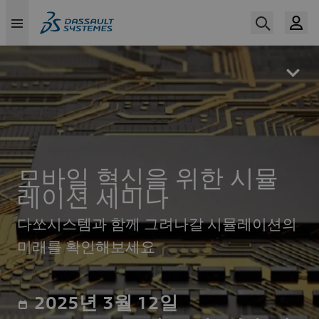
Skip
to
main
content
모바일 혁신을 위한 시뮬
레이션 세미나
다쏘시스템과 함께 그려나갈 시뮬레이션의
미래를 확인해보세요
2025년 3월 12일