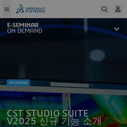
Skip
to
main
content
ON DEMAND
CST STUDIO SUITE
V2025 신규 기능 소개