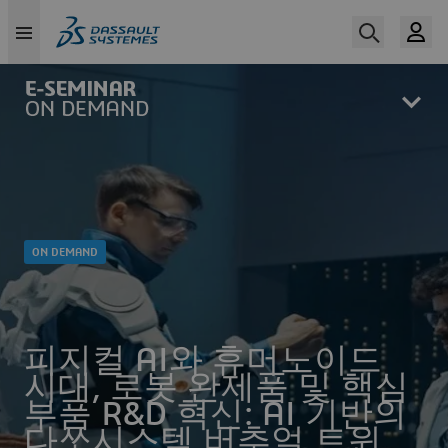
Skip
to
main
content
ON DEMAND
피지컬 AI와 휴머노이드
시대, 로봇 완제품 및 핵심
부품 R&D 혁신: AI 기반의
다쏘시스템 버추얼 트윈