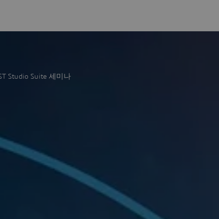
tudio Suite 세미나