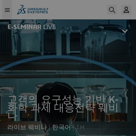
Skip
to
main
content
고객의 요구성능 기반 K-
화학 과제 대응전략 웨비
나
라이브 웨비나 | 한국어 | 1H