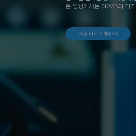
본 영상에서는 BIOVIA의 
지금 바로 시청하기