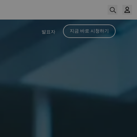
지금 바로 시청하기
발표자