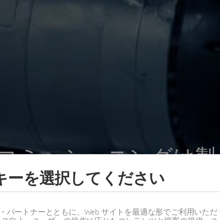
コミッショニングは製
ッキーを選択してください
う変えるのか？ ～バー
ン・エクスペリエンス
ス・パートナーとともに、Web サイトを最適な形でご利用いた