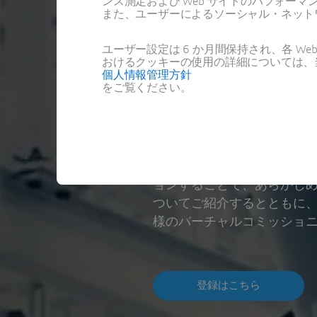
ンス測定および Web サイトのパフォ
がもたらす
また、ユーザーによるソーシャル・ネット
界～
ユーザー設定は 6 か月間保持され、各 
おけるクッキーの使用の詳細については、
個人情報管理方針
LIVE | 日本語 | 2H3
をご覧ください。
本セミナーでは、製造現場
ョンすることで、あらかじ
ついてご紹介するとともに、
様のバーチャルコミッショ
登録はこちら