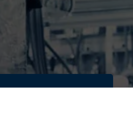
市
効
る
る
シ