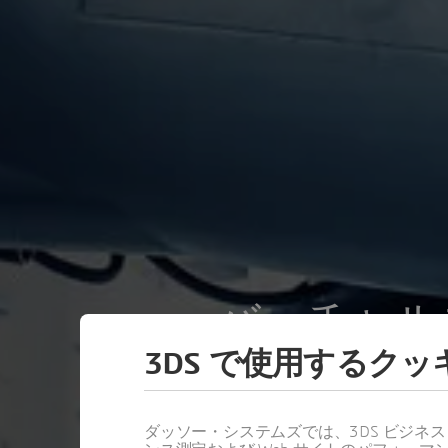
バーチャル
3DS で使用するク
造現場をど
チャルツイ
ダッソー・システムズでは、3DS ビジネ