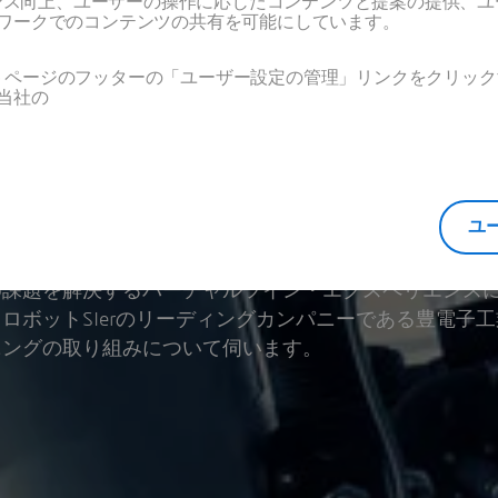
ーマンス向上、ユーザーの操作に応じたコンテンツと提案の提供、
持続可能な製造業の世
ワークでのコンテンツの共有を可能にしています。
Web ページのフッターの「ユーザー設定の管理」リンクをクリ
当社の
0
ユ
をバーチャルで再現し、設備・ラインを事前シミュレー
め課題を解決するバーチャルツイン・エクスペリエンス
ロボットSIerのリーディングカンパニーである豊電子工
ニングの取り組みについて伺います。