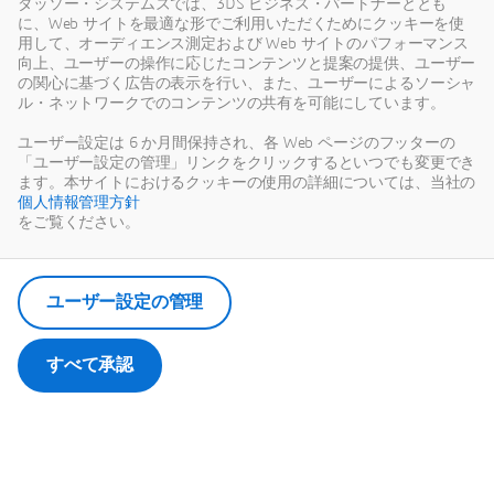
ダッソー・システムズでは、3DS ビジネス・パートナーととも
持続可能な統合的モデリング＆シミュレーション
に、Web サイトを最適な形でご利用いただくためにクッキーを使
用して、オーディエンス測定および Web サイトのパフォーマンス
Gregor JUDEX, Daniel PYZAK, Dhiraj NAHAR, S
向上、ユーザーの操作に応じたコンテンツと提案の提供、ユーザー
の関心に基づく広告の表示を行い、また、ユーザーによるソーシャ
持続可能なデジタルイノベーション
ル・ネットワークでのコンテンツの共有を可能にしています。
Max RODRIGUEZ, グローバル・パッケージR&D シ
ユーザー設定は 6 か月間保持され、各 Web ページのフッターの
「ユーザー設定の管理」リンクをクリックするといつでも変更でき
ます。本サイトにおけるクッキーの使用の詳細については、当社の
Renaulution Virtual Twin
個人情報管理方針
Pascal REMUSAN, 数値シミュレーション技術開発
をご覧ください。
MODSIMのアプローチで
Mel CREASEY パッケージング・エクセレンス・リー
ユーザー設定の管理
MODSIMによる新
すべて承認
Koki NAKANO, ダッソー・システムズ 技術部 SIMUL
END to END開発 3DEXP
Nakayama YU, Kawamura KEN, Kato TOMOYA, Takemor
Amisaki YUKI