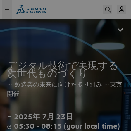
Skip
to
main
content
デジタル技術で実現する
次世代ものづくり
～ 製造業の未来に向けた取り組み ～東京
開催
2025年 7月 23日
05:30 - 08:15 (your local time)