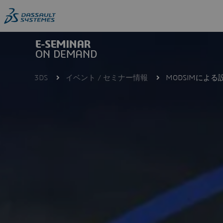
Skip
to
main
content
3DS
イベント / セミナー情報
MODSIMによる