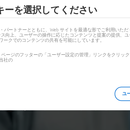
XのためのMES導入セミ
ッキーを選択してください
ス・パートナーとともに、Web サイトを最適な形でご利用いた
納得。基本がわかる！MES入門セミ
ーマンス向上、ユーザーの操作に応じたコンテンツと提案の提供、
ワークでのコンテンツの共有を可能にしています。
Web ページのフッターの「ユーザー設定の管理」リンクをクリ
当社の
 time)
ユ
ートナーであるビジネスエンジニアリング社主催のセミ