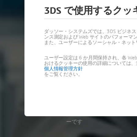
製造現場D
3DS で使用するク
ナー
ダッソー・システムズでは、3DS ビジネ
事例で学び、デモで
ンス測定および Web サイトのパフォ
また、ユーザーによるソーシャル・ネット
ー
ユーザー設定は 6 か月間保持され、各 
おけるクッキーの使用の詳細については、
2025年 9月 17日
個人情報管理方針
をご覧ください。
05:00 (your local
東京, 日本
ダッソー・システムズのパ
ーです