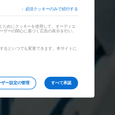
必須クッキーのみで続行する
だくためにクッキーを使用して、オーディエ
ナ
ユーザーの関心に基づく広告の表示を行い、
ックするといつでも変更できます。本サイトに
ーザー設定の管理
すべて承認
ナ