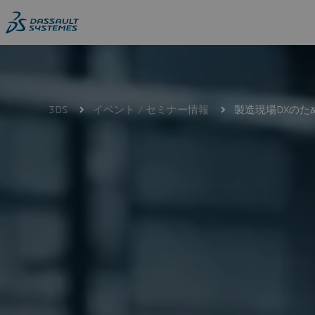
Skip
to
main
content
3DS
イベント / セミナー情報
製造現場DXのた