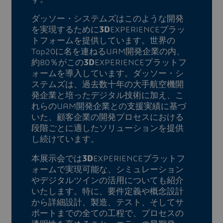
ダッソー・システムズはこのような開発
を実現するために
3D
EXPERIENCEプラッ
トフォームを提供しています。世界の
Top20に名を連ねるUAM開発企業の内、
約80％がこの
3D
EXPERIENCEプラットフ
ォームを導入しています。ダッソー・シ
ステムズは、過去数十年の大手航空機開
発企業と培ったデジタル技術に加え、こ
れらのUAM開発企業との支援実績に基づ
いた、顧客企業の開発プロセスにおける
段階ごとに適したソリューションを提供
し続けています。
本展示会では
3D
EXPERIENCEプラットフ
ォームで実現可能な、シミュレーション
やデジタルツインの活用についても紹介
いたします。特に、要件定義や概念設計
から詳細設計、製造、テスト、そしてサ
ポートまでの全ての工程で、プロセスの