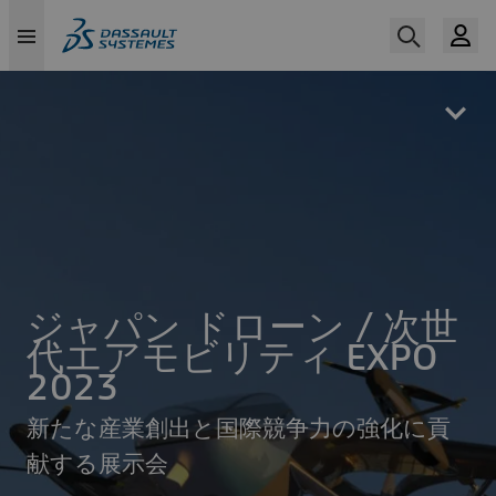
Skip
to
main
content
ジャパン ドローン / 次世
代エアモビリティ EXPO
2023
新たな産業創出と国際競争力の強化に貢
献する展示会