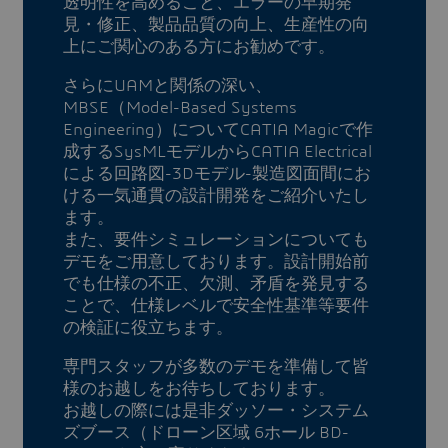
透明性を高めること、エラーの早期発
見・修正、製品品質の向上、生産性の向
上にご関心のある方にお勧めです。
さらにUAMと関係の深い、
MBSE（Model-Based Systems
Engineering）についてCATIA Magicで作
成するSysMLモデルからCATIA Electrical
による回路図-3Dモデル-製造図面間にお
ける一気通貫の設計開発をご紹介いたし
ます。
また、要件シミュレーションについても
デモをご用意しております。設計開始前
でも仕様の不正、欠測、矛盾を発見する
ことで、仕様レベルで安全性基準等要件
の検証に役立ちます。
専門スタッフが多数のデモを準備して皆
様のお越しをお待ちしております。
お越しの際には是非ダッソー・システム
ズブース（ドローン区域 6ホール BD-