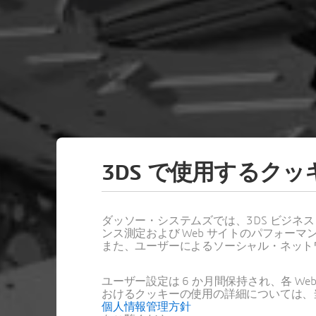
3DS で使用するク
FLUID TEC
ダッソー・システムズでは、3DS ビジネ
ンス測定および Web サイトのパフォ
また、ユーザーによるソーシャル・ネット
SIMULIAの流体
ユーザー設定は 6 か月間保持され、各 
おけるクッキーの使用の詳細については、
オンラインイベ
個人情報管理方針