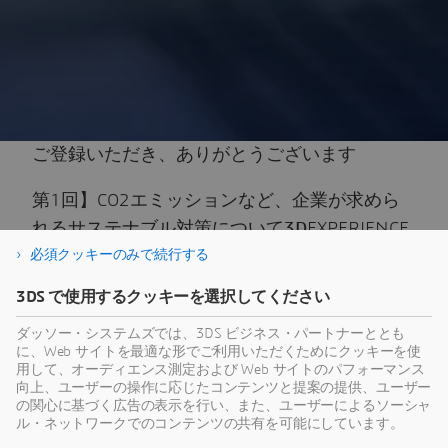
ご登録いただき、ありがとうございます
第1回】CO2エミッションなど、企業が求めら
れるサステナブル対策について
3D
EXPERIENCE
必須クッキーのみで続行する
プラットフォームのアプローチをご紹介
3DS で使用するクッキーを選択してください
このコンテンツは、サードパーティーによってホストされます。外部
ダッソー・システムズでは、3DS ビジネス・パートナーととも
コンテンツを表示することで、 www.youtube.com.の利用規約に同意
に、Web サイトを最適な形でご利用いただくためにクッキーを使
したものとみなされます。
用して、オーディエンス測定および Web サイトのパフォーマンス
向上、ユーザーの操作に応じたコンテンツと提案の提供、ユーザー
の関心に基づく広告の表示を行い、また、ユーザーによるソーシャ
ユーザーの選択を記憶します。
ル・ネットワークでのコンテンツの共有を可能にしています。
ユーザーの選択は、ダッソー・システムズが管理するクッキーに保存
されます。