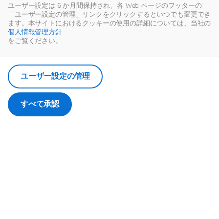
ユーザー設定は 6 か月間保持され、各 Web ページのフッターの
「ユーザー設定の管理」リンクをクリックするといつでも変更でき
ます。本サイトにおけるクッキーの使用の詳細については、当社の
個人情報管理方針
をご覧ください。
【第2回】ダッソー・システムズがご提供する
ユーザー設定の管理
PLMを卓越した
3D
EXPERIENCEプラットフォー
ムのご紹介～レガシーPLMからイノベーション
すべて承認
プラットフォームへ～
このコンテンツは、サードパーティーによってホストされます。外部
コンテンツを表示することで、 www.youtube.com.の利用規約に同意
したものとみなされます。
ユーザーの選択を記憶します。
ユーザーの選択は、ダッソー・システムズが管理するクッキーに保存
されます。