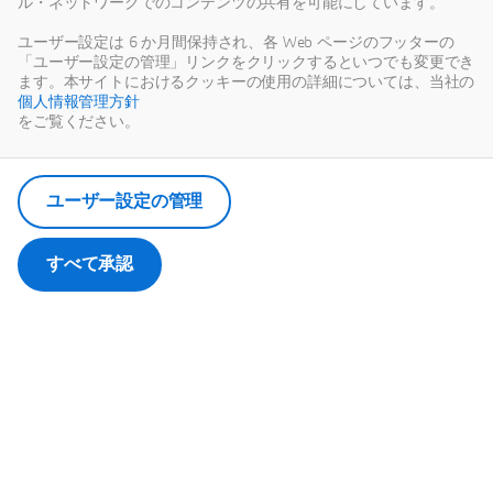
ル・ネットワークでのコンテンツの共有を可能にしています。
このコンテンツは、サードパーティーによってホストされます。外部
コンテンツを表示することで、 www.youtube.com.の利用規約に同意
ユーザー設定は 6 か月間保持され、各 Web ページのフッターの
したものとみなされます。
「ユーザー設定の管理」リンクをクリックするといつでも変更でき
ます。本サイトにおけるクッキーの使用の詳細については、当社の
個人情報管理方針
ユーザーの選択を記憶します。
をご覧ください。
ユーザーの選択は、ダッソー・システムズが管理するクッキーに保存
されます。
ユーザー設定の管理
すべて承認