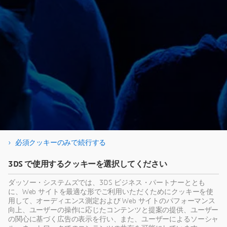
必須クッキーのみで続行する
動画の視聴にあたり、何か質問がございました
ら、Japan.Marketing@3ds.comまでどうぞよろ
3DS で使用するクッキーを選択してください
しくお願いいたします。
ダッソー・システムズでは、3DS ビジネス・パートナーととも
に、Web サイトを最適な形でご利用いただくためにクッキーを使
用して、オーディエンス測定および Web サイトのパフォーマンス
向上、ユーザーの操作に応じたコンテンツと提案の提供、ユーザー
の関心に基づく広告の表示を行い、また、ユーザーによるソーシャ