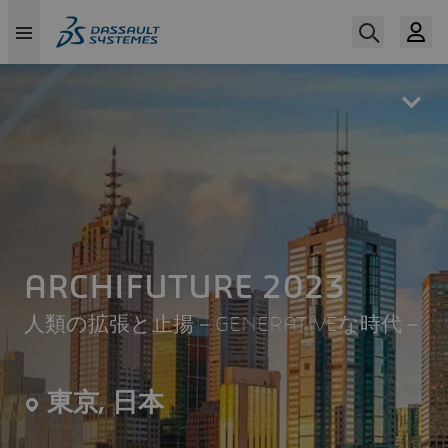
Skip
to
main
content
ARCHIFUTURE 2023
人類の拡張と止揚－GENERATIVEな時代－
東京, 日本