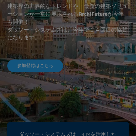
建築界の世界的なトレンドや、最新の建築ソリュ
ーションが一堂に展示される
ArchiFuture
が今年
も開催！
ダッソー・システムズは、今年で１４回目の協賛
になります。
参加登録はこちら
ダッソー・システムズは「BIMを活用した