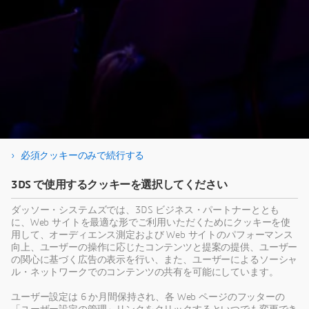
必須クッキーのみで続行する
以下のより本オンデマンドセミナーをご視聴く
3DS で使用するクッキーを選択してください
ださい
ダッソー・システムズでは、3DS ビジネス・パートナーととも
に、Web サイトを最適な形でご利用いただくためにクッキーを使
用して、オーディエンス測定および Web サイトのパフォーマンス
向上、ユーザーの操作に応じたコンテンツと提案の提供、ユーザー
の関心に基づく広告の表示を行い、また、ユーザーによるソーシャ
このコンテンツは、サードパーティーによってホストされます。外部
ル・ネットワークでのコンテンツの共有を可能にしています。
コンテンツを表示することで、 www.youtube.com.の利用規約に同意
したものとみなされます。
ユーザー設定は 6 か月間保持され、各 Web ページのフッターの