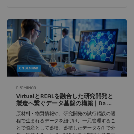
ON DEMAND
E-SEMINAR
VirtualとREALを融合した研究開発と
製造へ繋ぐデータ基盤の構築 | Da ...
原材料・物質情報や、研究開発の試行錯誤の過
程で生まれるデータを紐づけ、一元管理するこ
とで資産として蓄積。蓄積したデータをAIで分