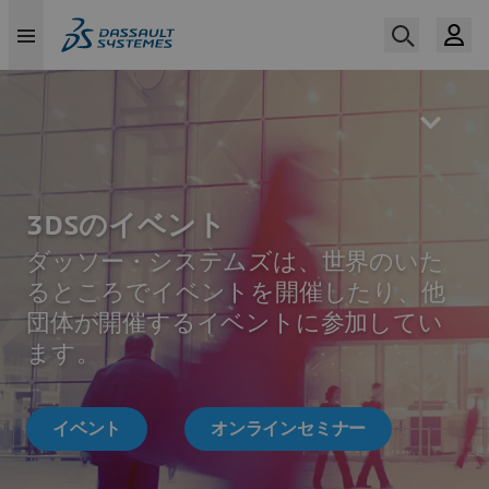
Skip
to
main
content
3DSのイベント
ダッソー・システムズは、世界のいた
るところでイベントを開催したり、他
団体が開催するイベントに参加してい
ます。
イベント
オンラインセミナー