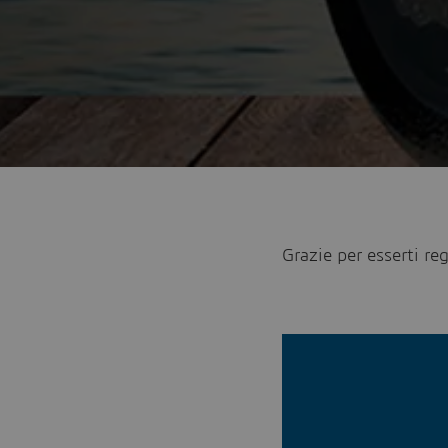
Grazie per esserti reg