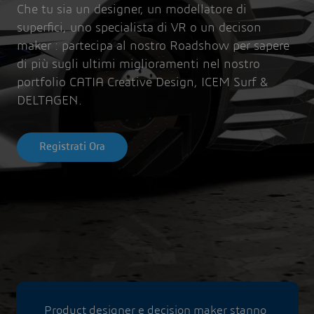
Che tu sia un designer, un modellatore di
superfici, uno specialista di VR o un decison
maker : partecipa al nostro Roadshow per sapere
di più sugli ultimi miglioramenti nel nostro
portfolio CATIA Creative Design, ICEM Surf &
DELTAGEN.
Registrati Ora
Product designer e decision maker stanno