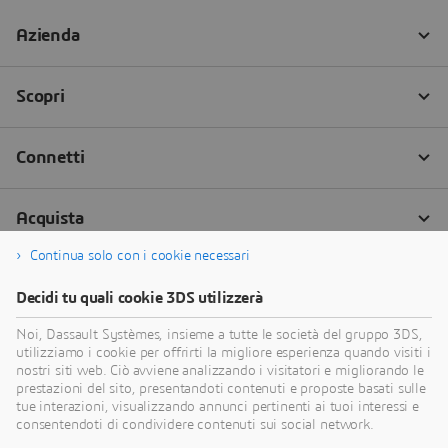
Continua solo con i cookie necessari
Decidi tu quali cookie 3DS utilizzerà
Noi, Dassault Systèmes, insieme a tutte le società del gruppo 3DS,
utilizziamo i cookie per offrirti la migliore esperienza quando visiti i
nostri siti web. Ciò avviene analizzando i visitatori e migliorando le
prestazioni del sito, presentandoti contenuti e proposte basati sulle
tue interazioni, visualizzando annunci pertinenti ai tuoi interessi e
consentendoti di condividere contenuti sui social network.