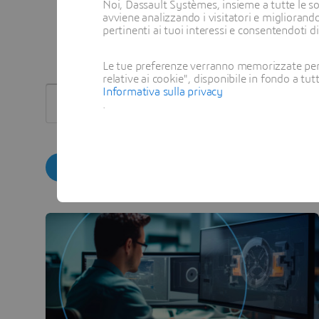
Noi, Dassault Systèmes, insieme a tutte le soc
avviene analizzando i visitatori e migliorando
pertinenti ai tuoi interessi e consentendoti d
Le tue preferenze verranno memorizzate per 
relative ai cookie", disponibile in fondo a tut
Informativa sulla privacy
CERCA PER PAROLA CHIAVE
.
Ripristina