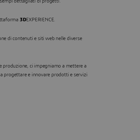
empi dettagliati di progetti.
iattaforma
3D
EXPERIENCE.
one di contenuti e siti web nelle diverse
e e produzione, ci impegniamo a mettere a
 a progettare e innovare prodotti e servizi