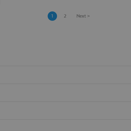
1
2
Next >