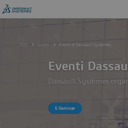
Skip
to
main
content
3DS
Eventi
Eventi di Dassault Systèmes
Eventi Dassau
Dassault Systèmes organi
E-Seminar