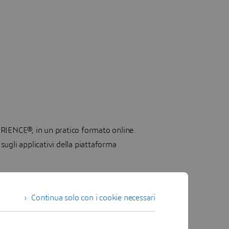
RIENCE®, in un pratico formato online.
ugli applicativi della piattaforma
cedere agli e-Seminar on-demand,
Continua solo con i cookie necessari