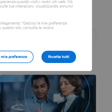
perienza quando visiti i nostri siti web. Ciò
 sulle tue interazioni, visualizzando annunci
ollegamento "Gestisci le mie preferenze
su questo sito, consulta la nostra
e mie preferenze
Accetta tutti