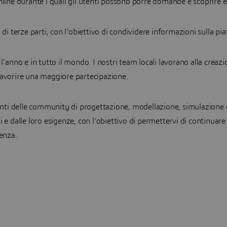
nline durante i quali gli utenti possono porre domande e scoprire es
 di terze parti, con l’obiettivo di condividere informazioni sulla p
l’anno e in tutto il mondo. I nostri team locali lavorano alla creazi
favorire una maggiore partecipazione.
lienti delle community di progettazione, modellazione, simulazion
 e dalle loro esigenze, con l’obiettivo di permettervi di continuare
ienza.