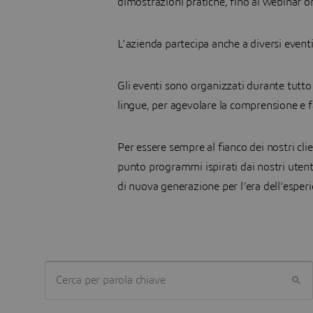
dimostrazioni pratiche, fino ai webinar o
L’azienda partecipa anche a diversi eventi
Gli eventi sono organizzati durante tutto 
lingue, per agevolare la comprensione e 
Per essere sempre al fianco dei nostri c
punto programmi ispirati dai nostri utenti
di nuova generazione per l’era dell’esper
CERCA PER PAROLA CHIAVE