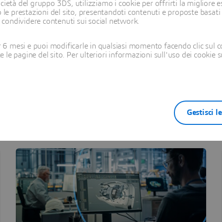
ietà del gruppo 3DS, utilizziamo i cookie per offrirti la migliore es
 le prestazioni del sito, presentandoti contenuti e proposte basati
i condividere contenuti sui social network.
6 mesi e puoi modificarle in qualsiasi momento facendo clic sul c
te le pagine del sito. Per ulteriori informazioni sull'uso dei cookie 
Gestisci l