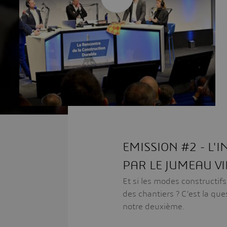
EMISSION #2 - L'I
PAR LE JUMEAU V
Et si les modes constructifs
des chantiers ? C’est la qu
notre deuxième.