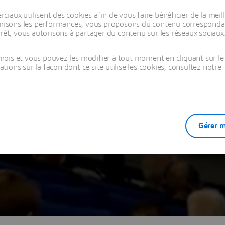
aux utilisent des cookies afin de vous faire bénéficier de la meill
timisons les performances, vous proposons du contenu correspondan
rêt, vous autorisons à partager du contenu sur les réseaux sociaux
ois et vous pouvez les modifier à tout moment en cliquant sur le 
ons sur la façon dont ce site utilise les cookies, consultez notre
Gérer m