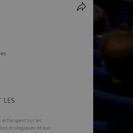
ies
T LES
s échangent sur les
ions écologiques et aux