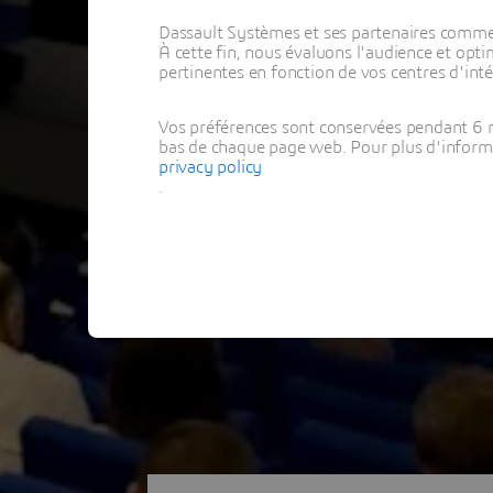
Dassault Systèmes et ses partenaires commerci
À cette fin, nous évaluons l'audience et op
pertinentes en fonction de vos centres d'inté
Vos préférences sont conservées pendant 6 m
bas de chaque page web. Pour plus d'informati
privacy policy
.