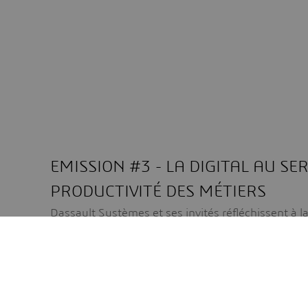
EMISSION #3 - LA DIGITAL AU SER
PRODUCTIVITÉ DES MÉTIERS
Dassault Systèmes et ses invités réfléchissent à 
comme catalyseur de la productivité et de la dura
construction.