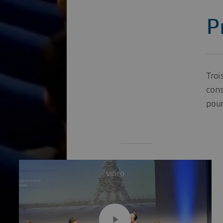
P
Troi
cons
pour
VIDEO