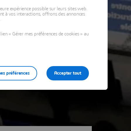
eure expérience possible sur leurs sites web.
t à vos interactions, offrons des annonces
.
lien « Gérer mes préférences de cookies » au
es préférences
Accepter tout