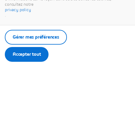
Votre choix sera enregistré dans un cookie géré par Dassault
consultez notre
Systèmes.
privacy policy
.
Gérer mes préférences
Accepter tout