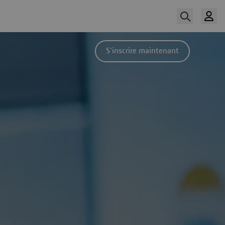
S'inscrire maintenant