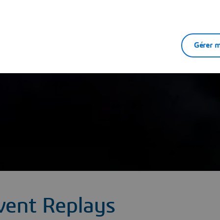
Gérer m
vent Replays