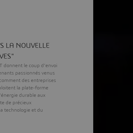
S LA NOUVELLE
VES"
T donnent le coup d'envoi
enants passionnés venus
 comment des entreprises
loitent la plate-forme
'énergie durable aux
te de précieux
la technologie et du