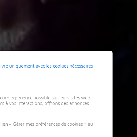
ivre uniquement avec les cookies nécessaires
eure expérience possible sur leurs sites web.
t à vos interactions, offrons des annonces
.
lien « Gérer mes préférences de cookies » au