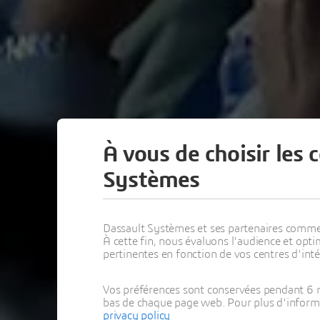
À vous de choisir les 
Systèmes
Dassault Systèmes et ses partenaires commerci
À cette fin, nous évaluons l'audience et op
pertinentes en fonction de vos centres d'inté
Vos préférences sont conservées pendant 6 m
bas de chaque page web. Pour plus d'informati
privacy policy