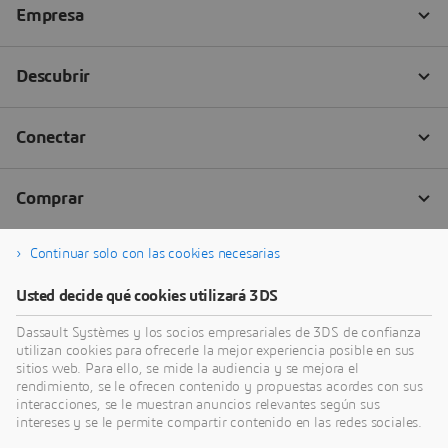
Continuar solo con las cookies necesarias
Usted decide qué cookies utilizará 3DS
Dassault Systèmes y los socios empresariales de 3DS de confianza
utilizan cookies para ofrecerle la mejor experiencia posible en sus
sitios web. Para ello, se mide la audiencia y se mejora el
rendimiento, se le ofrecen contenido y propuestas acordes con sus
interacciones, se le muestran anuncios relevantes según sus
intereses y se le permite compartir contenido en las redes sociales.