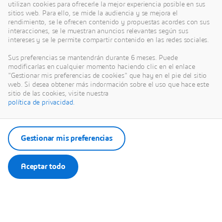
utilizan cookies para ofrecerle la mejor experiencia posible en sus
sitios web. Para ello, se mide la audiencia y se mejora el
rendimiento, se le ofrecen contenido y propuestas acordes con sus
interacciones, se le muestran anuncios relevantes según sus
intereses y se le permite compartir contenido en las redes sociales.
Sus preferencias se mantendrán durante 6 meses. Puede
modificarlas en cualquier momento haciendo clic en el enlace
El contenido se aloja en el servidor de un tercero. Al mostrar el contenido
"Gestionar mis preferencias de cookies" que hay en el pie del sitio
externo, acepta los términos y condiciones de www.youtube.com.
web. Si desea obtener más indormación sobre el uso que hace este
sitio de las cookies, visite nuestra
política de privacidad.
Deseo que se recuerde la opción que he seleccionado.
La opción que ha seleccionado se guardará en una cookie gestionada por
Dassault Systèmes.
Gestionar mis preferencias
Aceptar todo