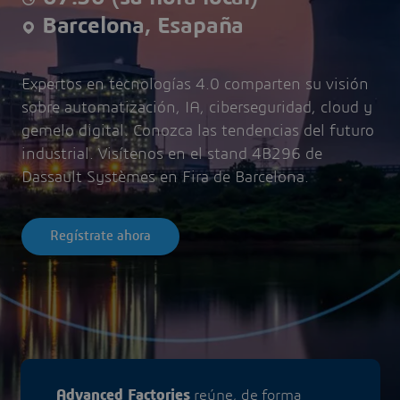
Barcelona, Esapaña
Expertos en tecnologías 4.0 comparten su visión
sobre automatización, IA, ciberseguridad, cloud y
gemelo digital. Conozca las tendencias del futuro
industrial. Visítenos en el stand 4B296 de
Dassault Systèmes en Fira de Barcelona.
Regístrate ahora
Advanced Factories
reúne, de forma