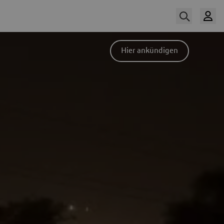
Hier ankündigen